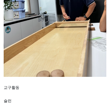
교구활동
슐런