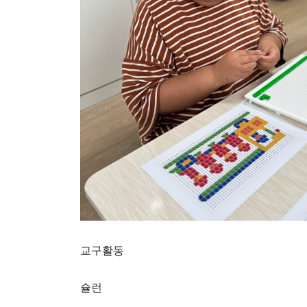
교구활동
슐런