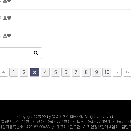
획
획
획
1
2
4
5
6
7
8
9
10
3
Copyright ⓒ 2022 by 별솔사회적협동조합 All rights reserved.
성면 구절로 189 / 전화 : 054-672-1890 / 팩스 : 054-672-1891 /
Email : 
사업자등록번호 : 479-82-00463 / 대표자 : 권오엽 / 개인정보관리책임자 : 김민